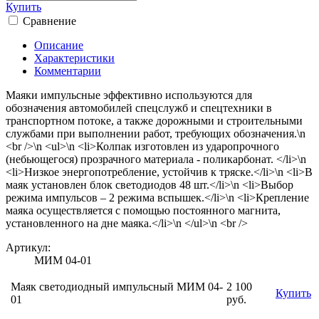
Купить
Сравнение
Описание
Характеристики
Комментарии
Маяки импульсные эффективно используются для
обозначения автомобилей спецслужб и спецтехники в
транспортном потоке, а также дорожными и строительными
службами при выполнении работ, требующих обозначения.\n
<br />\n <ul>\n <li>Колпак изготовлен из ударопрочного
(небьющегося) прозрачного материала - поликарбонат. </li>\n
<li>Низкое энергопотребление, устойчив к тряске.</li>\n <li>В
маяк установлен блок светодиодов 48 шт.</li>\n <li>Выбор
режима импульсов – 2 режима вспышек.</li>\n <li>Крепление
маяка осуществляется с помощью постоянного магнита,
установленного на дне маяка.</li>\n </ul>\n <br />
Артикул:
МИМ 04-01
Маяк светодиодный импульсный МИМ 04-
2 100
Купить
01
руб.