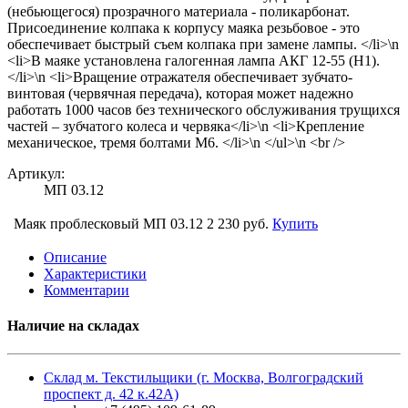
(небьющегося) прозрачного материала - поликарбонат.
Присоединение колпака к корпусу маяка резьбовое - это
обеспечивает быстрый съем колпака при замене лампы. </li>\n
<li>В маяке установлена галогенная лампа АКГ 12-55 (Н1).
</li>\n <li>Вращение отражателя обеспечивает зубчато-
винтовая (червячная передача), которая может надежно
работать 1000 часов без технического обслуживания трущихся
частей – зубчатого колеса и червяка</li>\n <li>Крепление
механическое, тремя болтами М6. </li>\n </ul>\n <br />
Артикул:
МП 03.12
Маяк проблесковый МП 03.12
2 230 руб.
Купить
Описание
Характеристики
Комментарии
Наличие на складах
Склад м. Текстильщики (г. Москва, Волгоградский
проспект д. 42 к.42А)