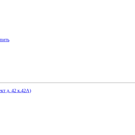
пить
кт д. 42 к.42А)